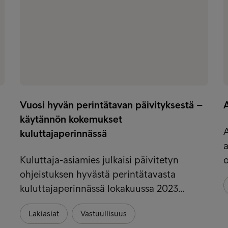
Vuosi hyvän perintätavan päivityksestä –
käytännön kokemukset
A
kuluttajaperinnässä
a
Kuluttaja-asiamies julkaisi päivitetyn
ohjeistuksen hyvästä perintätavasta
kuluttajaperinnässä lokakuussa 2023…
Lakiasiat
Vastuullisuus