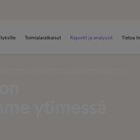
ityksille
Toimialaratkaisut
Raportit ja analyysit
Tietoa I
ISEN KUMPPANIN VALINNAN KIINTEISTÖTOIMIALAN KILPAILUTUKSISSA
 on
amme ytimessä