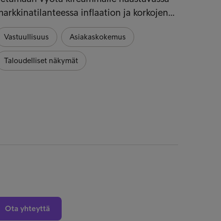
arkkinatilanteessa inflaation ja korkojen…
Maksuh
tulee 
Vastuullisuus
Asiakaskokemus
uusi l
Taloudelliset näkymät
Lakias
Ota yhteyttä