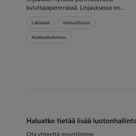
kuluttajaperinnässä. Linjauksessa on…
Lakiasiat
Vastuullisuus
Asiakaskokemus
Haluatko tietää lisää luotonhallin
Ota yhteyttä myyntiimme