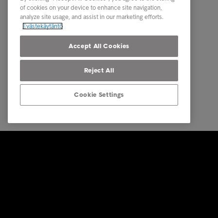
of cookies on your device to enhance site navigation,
Raportit ja analyysit
Intrum m
analyze site usage, and assist in our marketing efforts.
Evästekäytäntö
Tietosuoj
osapuole
Accept All Cookies
Reject All
Cookie Settings
© Intrum 2025
Tietosuoj