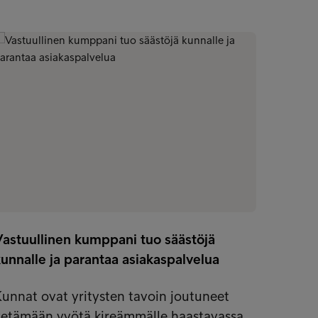
Asia
Vastuullinen kumppani tuo säästöjä
unnalle ja parantaa asiakaspalvelua
Maksuh
lyhen
unnat ovat yritysten tavoin joutuneet
maksu
vetämään vyötä kireämmälle haastavassa