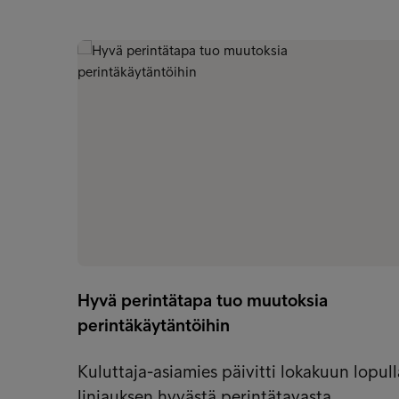
Hyvä perintätapa tuo muutoksia
perintäkäytäntöihin
Kuluttaja-asiamies päivitti lokakuun lopull
linjauksen hyvästä perintätavasta