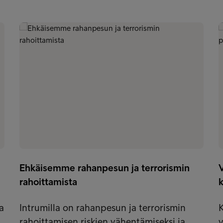
Ehkäisemme rahanpesun ja terrorismin
rahoittamista
k
a
Intrumilla on rahanpesun ja terrorismin
K
rahoittamisen riskien vähentämiseksi ja