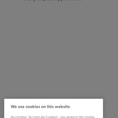
Ratkaisut yrityksille
Pikalinki
Luottotietopalvelut
Ura Intru
Laskunvälitys- ja reskontrapalvelut
Tietoa I
Perintäpalvelut
Ota yhte
We use cookies on this website
Kumppanuuspalvelut
Tunnist
Toimialaratkaisut
Uutiset
By clicking “Accept All Cookies”, you agree to the storing