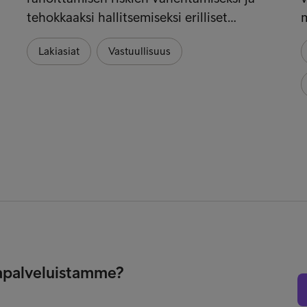
tehokkaaksi hallitsemiseksi erilliset…
m
Lakiasiat
Vastuullisuus
tapalveluistamme?