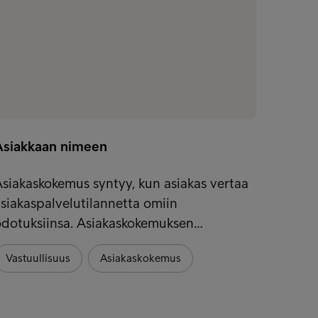
Asiakkaan nimeen
SEO: "
ja hal
siakaskokemus syntyy, kun asiakas vertaa
on yli
siakaspalvelutilannetta omiin
odotuksiinsa. Asiakaskokemuksen…
Suomal
jäsenk
Vastuullisuus
Asiakaskokemus
joka m
Refer