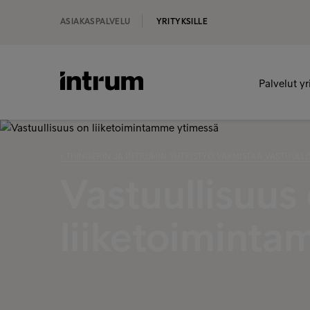
ASIAKASPALVELU
YRITYKSILLE
Palvelut yr
‹ THINGERIN JA INTRUMIN YHTEISTYÖ VARMISTAA VASTUULL
Vastuullisuus
liiketoimint