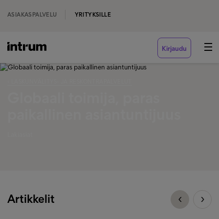
ASIAKASPALVELU
YRITYKSILLE
Kirjaudu
‹ LASKUNVÄLITYS- JA RESKONTRAPALVELUT
Globaali toimija, paras
paikallinen asiantuntijuus
Lakiasiat
Artikkelit