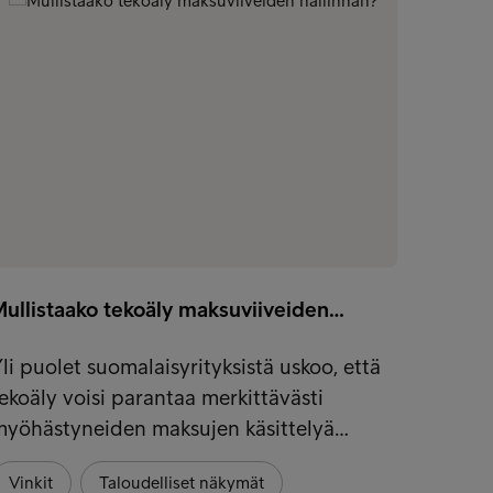
Mullistaako tekoäly maksuviiveiden…
li puolet suomalaisyrityksistä uskoo, että
ekoäly voisi parantaa merkittävästi
myöhästyneiden maksujen käsittelyä…
Vinkit
Taloudelliset näkymät