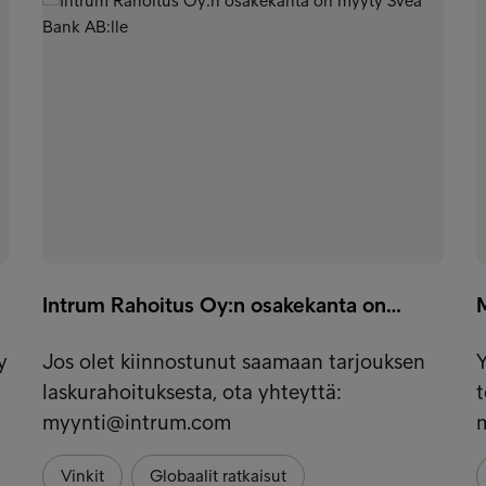
Intrum Rahoitus Oy:n osakekanta on…
y
Jos olet kiinnostunut saamaan tarjouksen
Y
laskurahoituksesta, ota yhteyttä:
t
myynti@intrum.com
Vinkit
Globaalit ratkaisut