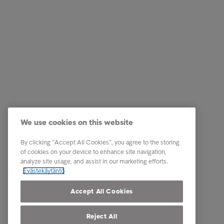
Ratkaisut yrityksille
Pikalinki
Luottotietopalvelut
Ura Intru
Laskunvälitys- ja reskontrapalvelut
Tietoa I
Perintäpalvelut
Ota yhte
We use cookies on this website
Kumppanuuspalvelut
Tunnist
Toimialaratkaisut
Uutiset
By clicking “Accept All Cookies”, you agree to the storing
of cookies on your device to enhance site navigation,
Raportit ja analyysit
Intrum m
analyze site usage, and assist in our marketing efforts.
Evästekäytäntö
Tietosuoj
osapuole
Accept All Cookies
Reject All