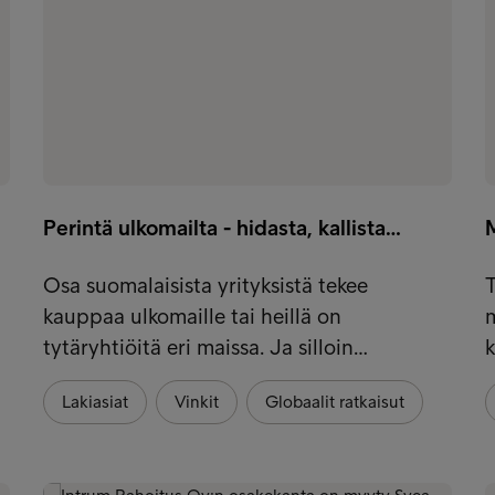
Perintä ulkomailta - hidasta, kallista…
M
Osa suomalaisista yrityksistä tekee
T
kauppaa ulkomaille tai heillä on
tytäryhtiöitä eri maissa. Ja silloin…
k
Lakiasiat
Vinkit
Globaalit ratkaisut