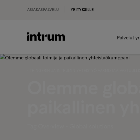
ASIAKASPALVELU
YRITYKSILLE
Palvelut yr
‹ THINGERIN JA INTRUMIN YHTEISTYÖ VARMISTAA VASTUULL
Olemme globaa
paikallinen y
Tag Overview - Global solutions