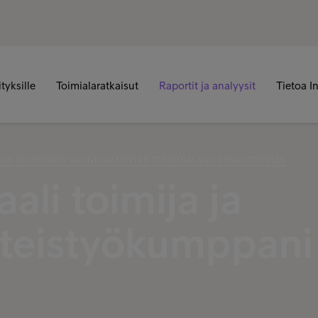
ityksille
Toimialaratkaisut
Raportit ja analyysit
Tietoa I
ISEN KUMPPANIN VALINNAN KIINTEISTÖTOIMIALAN KILPAILUTUKSISSA
li toimija ja
hteistyökumppani