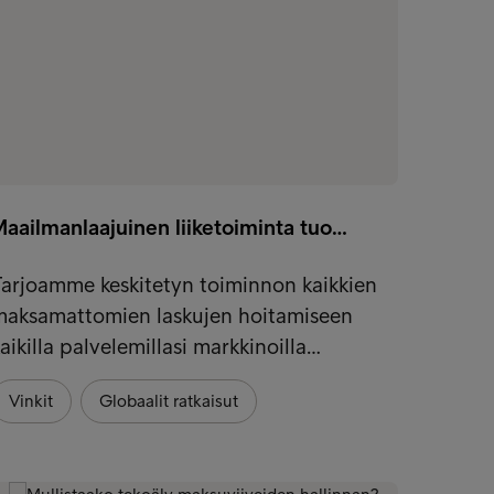
aailmanlaajuinen liiketoiminta tuo…
Tutkim
arjoamme keskitetyn toiminnon kaikkien
Yrityk
maksamattomien laskujen hoitamiseen
optimi
aikilla palvelemillasi markkinoilla…
kertoo
Vinkit
Globaalit ratkaisut
Vinkit
Globaa