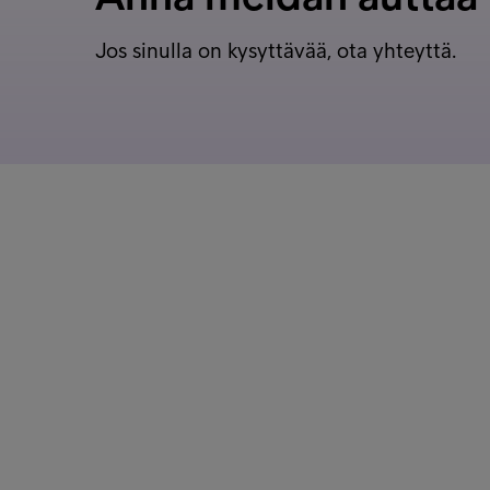
Jos sinulla on kysyttävää, ota yhteyttä.
Asiakaspalvelu
Pikalinki
Lasku maksamatta?
Ura Intru