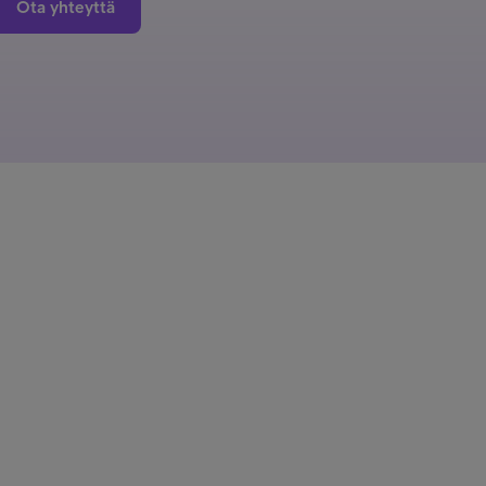
Ota yhteyttä
yksille
yksille