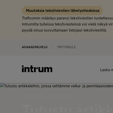
Muutoksia tekstiviestien lähetystiedoissa
Traficomin määräys paransi tekstiviestien luotettavuu
Intrumilta tulleissa tekstiviesteissä voi vielä näkyä
pyydä sinua luovuttamaan tietojasi tekstiviestillä.
ASIAKASPALVELU
YRITYKSILLE
Lasku 
‹ TIETOSUOJA JA KÄYTTÖEHDOT
Tutustu artikk