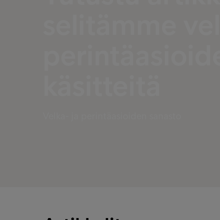
selitämme vel
perintäasioid
käsitteitä
Velka- ja perintäasioiden sanasto