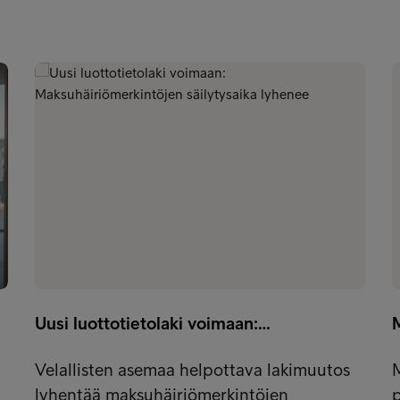
Uusi luottotietolaki voimaan:…
M
Velallisten asemaa helpottava lakimuutos
M
lyhentää maksuhäiriömerkintöjen
p