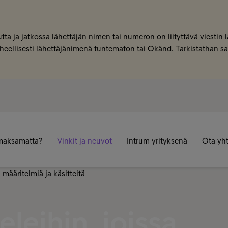
tta ja jatkossa lähettäjän nimen tai numeron on liityttävä viestin
 virheellisesti lähettäjänimenä tuntematon tai Okänd. Tarkistathan 
maksamatta?
Vinkit ja neuvot
Intrum yrityksenä
Ota yht
eleihin, joissa